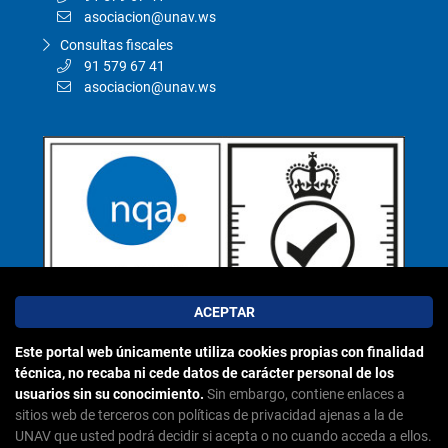
asociacion@unav.ws
Consultas fiscales
91 579 67 41
asociacion@unav.ws
Este portal web únicamente utiliza cookies propias con finalidad
técnica, no recaba ni cede datos de carácter personal de los
usuarios sin su conocimiento.
Sin embargo, contiene enlaces a
sitios web de terceros con políticas de privacidad ajenas a la de
UNAV que usted podrá decidir si acepta o no cuando acceda a ellos.