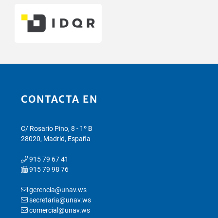
CONTACTA EN
C/ Rosario Pino, 8 - 1º B
28020, Madrid, España
915 79 67 41
915 79 98 76
gerencia@unav.ws
secretaria@unav.ws
comercial@unav.ws