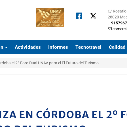
C/ Rosario 
28020 Mad
9157967
comerci
ón
Actividades
Informes
Tecnotravel
Calidad
oba el 2º Foro Dual UNAV para el El Futuro del Turismo
A EN CÓRDOBA EL 2º 