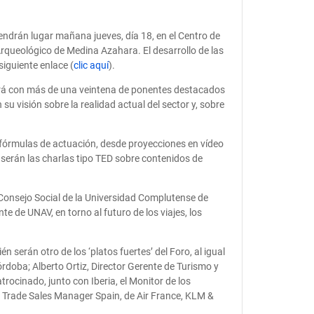
endrán lugar mañana jueves, día 18, en el Centro de
Arqueológico de Medina Azahara. El desarrollo de las
siguiente enlace (
clic aquí
).
tará con más de una veintena de ponentes destacados
u visión sobre la realidad actual del sector y, sobre
e fórmulas de actuación, desde proyecciones en vídeo
serán las charlas tipo TED sobre contenidos de
 Consejo Social de la Universidad Complutense de
e de UNAV, en torno al futuro de los viajes, los
 serán otro de los ‘platos fuertes’ del Foro, al igual
rdoba; Alberto Ortiz, Director Gerente de Turismo y
rocinado, junto con Iberia, el Monitor de los
, Trade Sales Manager Spain, de Air France, KLM &