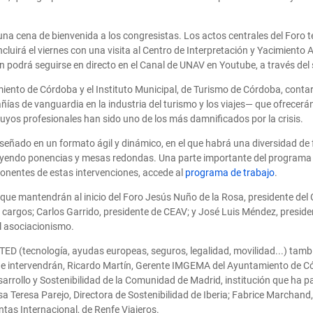
na cena de bienvenida a los congresistas. Los actos centrales del Foro t
luirá el viernes con una visita al Centro de Interpretación y Yacimiento 
 podrá seguirse en directo en el Canal de UNAV en Youtube, a través del 
amiento de Córdoba y el Instituto Municipal, de Turismo de Córdoba, con
ías de vanguardia en la industria del turismo y los viajes— que ofrecerán s
cuyos profesionales han sido uno de los más damnificados por la crisis.
iseñado en un formato ágil y dinámico, en el que habrá una diversidad d
luyendo ponencias y mesas redondas. Una parte importante del programa 
ponentes de estas intervenciones, accede al
programa de trabajo
.
que mantendrán al inicio del Foro Jesús Nuño de la Rosa, presidente del
s cargos; Carlos Garrido, presidente de CEAV; y José Luis Méndez, president
del asociacionismo.
TED (tecnología, ayudas europeas, seguros, legalidad, movilidad...) también
 que intervendrán, Ricardo Martín, Gerente IMGEMA del Ayuntamiento de Có
rrollo y Sostenibilidad de la Comunidad de Madrid, institución que ha pat
 Teresa Parejo, Directora de Sostenibilidad de Iberia; Fabrice Marchand
ntas Internacional, de Renfe Viajeros.