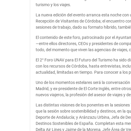
turismo y los viajes.
La nueva edición del evento arranca esta noche con u
Recepción de Visitantes de Córdoba; el encuentro conc
sesiones de trabajo, dado su formato híbrido, también
El contenido de este foro, patrocinado por el Ayunt
—entre ellos directores, CEOs y presidentes de compañ
todo, del momento que viven las agencias de viajes, 
El 2° Foro UNAV para El Futuro del Turismo ha sido d
con los recursos de Córdoba, hasta entrevistas, inc
actualidad, limitadas en tiempo. Para conocer a los 
Uno de los momentos estelares será la conversación 
Madrid, y ex-presidente de El Corte Inglés, entre otro
nuevos viajeros, la profesión del asesor de viajes y 
Las distintas visiones de los ponentes en la sesiones 
que la sesión sobre sostenibilidad y destinos, en la
Deporte de Andalucía; y Aránzazu Urbina, Jefa de Desa
Destinos Sostenibles de España. Completan esta mesa
Delta Air Lines y Jaime de la Morena, Jefe Área de Ve