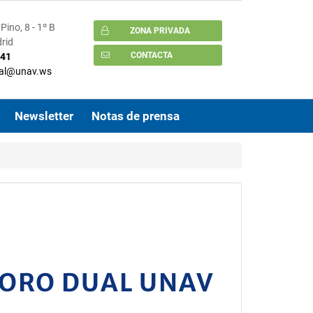
Pino, 8 - 1º B
ZONA PRIVADA
rid
CONTACTA
41
al@unav.ws
Newsletter
Notas de prensa
FORO DUAL UNAV