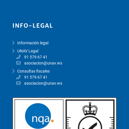
INFO-LEGAL
Información legal
UNAV Legal
91 579 67 41
asociacion@unav.ws
Consultas fiscales
91 579 67 41
asociacion@unav.ws