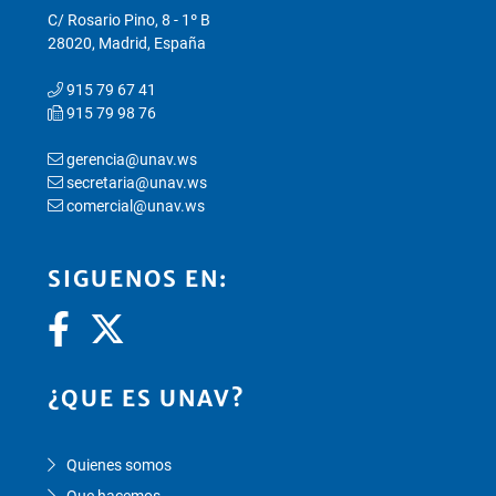
C/ Rosario Pino, 8 - 1º B
28020, Madrid, España
915 79 67 41
915 79 98 76
gerencia@unav.ws
secretaria@unav.ws
comercial@unav.ws
SIGUENOS EN:
¿QUE ES UNAV?
Quienes somos