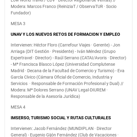
Low World Travel / CDV · Director Regional de Ventas) //
Modera: Marcos Franco (ReiniziaT / ObservaTUR · Socio
Fundador)
MESA 3
UNAV Y LOS NUEVOS RETOS DE FORMACION Y EMPLEO
Intervienen: Héctor Floro (Carrefour Viajes · Gerente) - Jon
Arriaga (DIT Gestión · Presidente) - Iván Méndez (Grupo
Expertravel · Director) - Raúl Serrano (CATAI/Avoris · Director)
- Mª Francisca Blasco López (Universidad Complutense
Madrid · Decana de la Facultad de Comercio y Turismo) - Eva
García Cívico (Cámara Oficial de Comercio, Industria y
Servicios · Responsable de Formación Profesional y Dual) //
Modera: Mª Dolores Serrano (UNAV Legal-DIUREM ·
Responsable de la Asesoría Jurídica)
MESA 4
IMSERSO, TURISMO SOCIAL Y RUTAS CULTURALES
Intervienen: Jacob Fernández (MUNDIPLAN · Director
General) - Eugenio Gijón Fernández (Club de Vacaciones ·