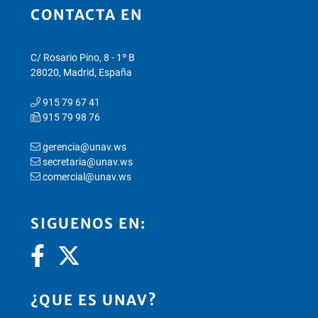
CONTACTA EN
C/ Rosario Pino, 8 - 1º B
28020, Madrid, España
915 79 67 41
915 79 98 76
gerencia@unav.ws
secretaria@unav.ws
comercial@unav.ws
SIGUENOS EN:
¿QUE ES UNAV?